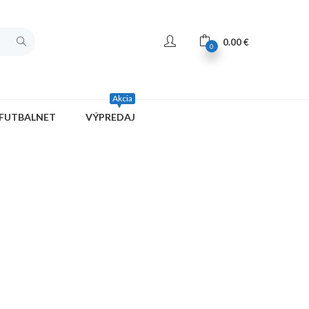
0.00
€
0
Akcia
FUTBALNET
VÝPREDAJ